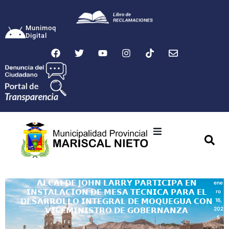
Munimoq
Digital
Ciudad
Municipalidad
𝗔𝗟𝗖𝗔𝗟𝗗𝗘 𝗝𝗢𝗛𝗡 𝗟𝗔𝗥𝗥𝗬 𝗣𝗔𝗥𝗧𝗜𝗖𝗜𝗣𝗔 𝗘𝗡
ene
𝗜𝗡𝗦𝗧𝗔𝗟𝗔𝗖𝗜𝗢𝗡 𝗗𝗘 𝗠𝗘𝗦𝗔 𝗧𝗘́𝗖𝗡𝗜𝗖𝗔 𝗣𝗔𝗥𝗔 𝗘𝗟
ro
Transparencia
𝗗𝗘𝗦𝗔𝗥𝗥𝗢𝗟𝗟𝗢 𝗜𝗡𝗧𝗘𝗚𝗥𝗔𝗟 𝗗𝗘 𝗠𝗢𝗤𝗨𝗘𝗚𝗨𝗔 𝗖𝗢𝗡
16,
202
𝗩𝗜𝗖𝗘𝗠𝗜𝗡𝗜𝗦𝗧𝗥𝗢 𝗗𝗘 𝗚𝗢𝗕𝗘𝗥𝗡𝗔𝗡𝗭𝗔
5
Seguridad