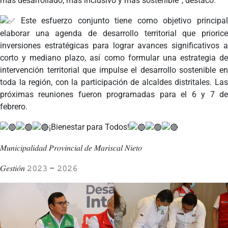
más desarrollado, más inclusivo y más sostenible”, destacó.
Este esfuerzo conjunto tiene como objetivo principal
elaborar una agenda de desarrollo territorial que priorice
inversiones estratégicas para lograr avances significativos a
corto y mediano plazo, así como formular una estrategia de
intervención territorial que impulse el desarrollo sostenible en
toda la región, con la participación de alcaldes distritales. Las
próximas reuniones fueron programadas para el 6 y 7 de
febrero.
¡Bienestar para Todos!
𝑀𝑢𝑛𝑖𝑐𝑖𝑝𝑎𝑙𝑖𝑑𝑎𝑑 𝑃𝑟𝑜𝑣𝑖𝑛𝑐𝑖𝑎𝑙 𝑑𝑒 𝑀𝑎𝑟𝑖𝑠𝑐𝑎𝑙 𝑁𝑖𝑒𝑡𝑜
𝐺𝑒𝑠𝑡𝑖𝑜́𝑛 𝟸𝟶𝟸𝟹 – 𝟸𝟶𝟸𝟼