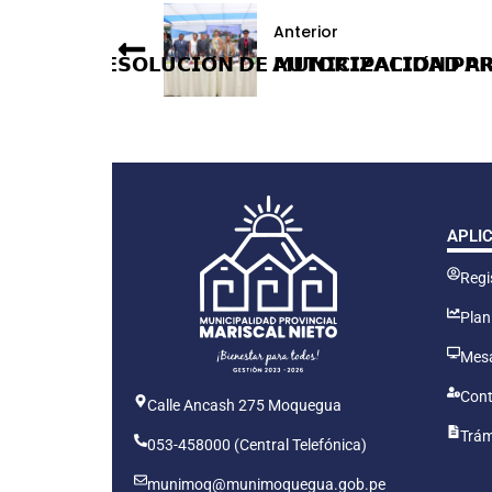
Anterior
𝗡𝗧𝗥𝗘𝗚𝗔 𝗥𝗘𝗦𝗢𝗟𝗨𝗖𝗜𝗢́𝗡 𝗗𝗘 𝗔𝗨𝗧𝗢𝗥𝗜𝗭𝗔𝗖𝗜𝗢́𝗡 𝗣
𝗠𝗨𝗡𝗜𝗖𝗜𝗣𝗔𝗟𝗜𝗗𝗔𝗗 𝗣
APLI
Regis
Plan
Mesa
Cont
Calle Ancash 275 Moquegua
Trám
053-458000 (Central Telefónica)
munimoq@munimoquegua.gob.pe