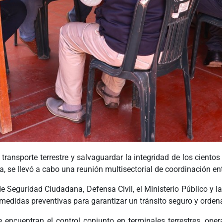
 transporte terrestre y
salvaguardar la integridad de los ciento
, se llevó a cabo una reunión multisectorial de coordinación en
e Seguridad Ciudadana, Defensa Civil, el Ministerio Público y l
n medidas preventivas para garantizar un tránsito seguro y orden
e encuentran el control conjunto en terminales terrestres, op