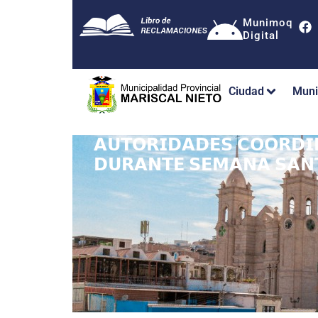
Munimoq
Digital
Ciudad
Muni
𝗔𝗨𝗧𝗢𝗥𝗜𝗗𝗔𝗗𝗘𝗦 𝗖𝗢𝗢𝗥𝗗𝗜
𝗗𝗨𝗥𝗔𝗡𝗧𝗘 𝗦𝗘𝗠𝗔𝗡𝗔 𝗦𝗔𝗡