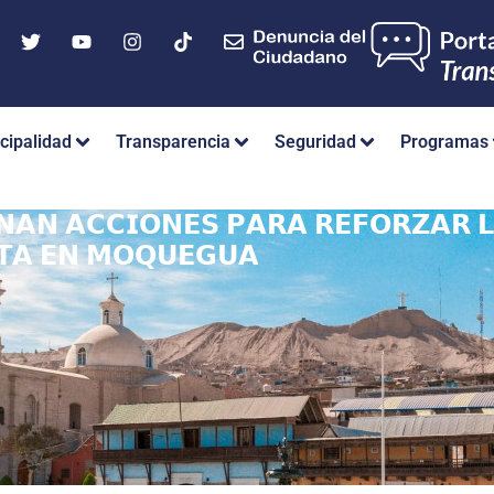
cipalidad
Transparencia
Seguridad
Programas
𝗡𝗔𝗡 𝗔𝗖𝗖𝗜𝗢𝗡𝗘𝗦 𝗣𝗔𝗥𝗔 𝗥𝗘𝗙𝗢𝗥𝗭𝗔𝗥 
𝗧𝗔 𝗘𝗡 𝗠𝗢𝗤𝗨𝗘𝗚𝗨𝗔