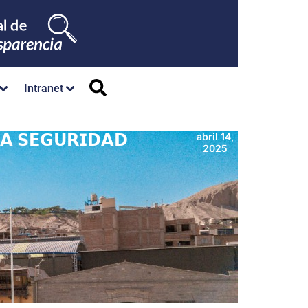
Intranet
𝗔 𝗦𝗘𝗚𝗨𝗥𝗜𝗗𝗔𝗗
abril 14,
2025