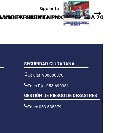
Siguiente
𝗕𝗔𝗡𝗢 𝗘𝗡 𝗖𝗛𝗘𝗡 𝗖𝗛𝗘𝗡
𝗔 𝗫𝗩𝗜𝗜 𝗩𝗘𝗡𝗗𝗜𝗠𝗜𝗔 𝗠𝗢𝗤𝗨𝗘𝗚𝗨𝗔𝗡𝗔 𝟮𝟬𝟮𝟱 𝗘𝗡 𝗖𝗨
SEGURIDAD CIUDADANA
Celular: 988880870
Fono Fijo: 053-690051
GESTIÓN DE RIESGO DE DESASTRES
Fono: 053-635379