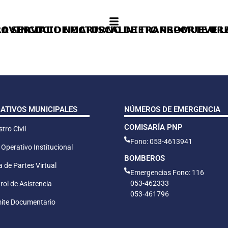
𝗥𝗔 𝗦𝗘𝗥𝗩𝗜𝗖𝗜𝗢 𝗡𝗢𝗖𝗧𝗨𝗥𝗡𝗢 𝗗𝗘 𝗧𝗥𝗔𝗡𝗦𝗣𝗢𝗥𝗧𝗘 𝗨𝗥
𝗢𝗩𝗜𝗡𝗖𝗜𝗔𝗟 𝗗𝗘 𝗠𝗔𝗥𝗜𝗦𝗖𝗔𝗟 𝗡𝗜𝗘𝗧𝗢 𝗣𝗥𝗢𝗠𝗨𝗘𝗩𝗘 
CATIVOS MUNICIPALES
NÚMEROS DE EMERGENCIA
COMISARÍA PNP
tro Civil
Fono: 053-4613941
 Operativo Institucional
BOMBEROS
 de Partes Virtual
Emergencias Fono: 116
053-462333
rol de Asistencia
053-461796
ite Documentario