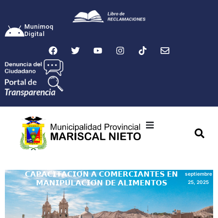
Munimoq
Digital
Ciudad
Municipalidad
𝗖𝗔𝗣𝗔𝗖𝗜𝗧𝗔𝗖𝗜𝗢́𝗡 𝗔 𝗖𝗢𝗠𝗘𝗥𝗖𝗜𝗔𝗡𝗧𝗘𝗦 𝗘𝗡
septiembre
𝗠𝗔𝗡𝗜𝗣𝗨𝗟𝗔𝗖𝗜𝗢́𝗡 𝗗𝗘 𝗔𝗟𝗜𝗠𝗘𝗡𝗧𝗢𝗦
25, 2025
Transparencia
Seguridad