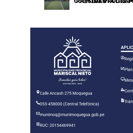
𝗖𝗨𝗟𝗠𝗜𝗡𝗔 𝗣𝗥𝗢𝗚𝗥𝗔𝗠
𝗣𝗥𝗘𝗦𝗜𝗗𝗘𝗡𝗧𝗔 𝗗𝗘𝗟 𝗣
APLI
Regis
Plan
Mesa
Cont
Calle Ancash 275 Moquegua
Trám
053-458000 (Central Telefónica)
munimoq@munimoquegua.gob.pe
RUC: 20154469941