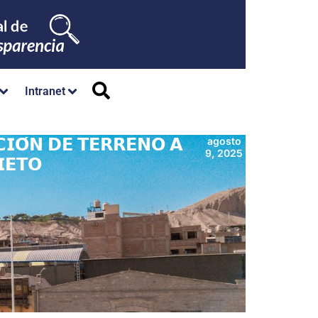
Intranet
𝗜𝗢́𝗡 𝗗𝗘 𝗧𝗘𝗥𝗥𝗘𝗡𝗢 𝗔
agosto
9, 2025
𝗘𝗧𝗢