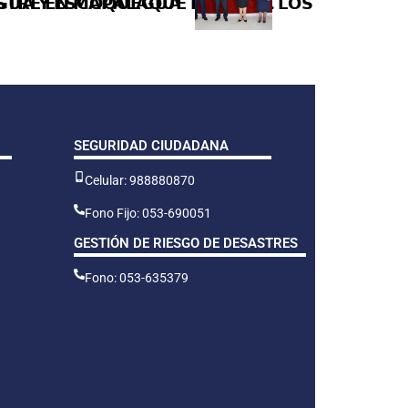
𝗔 𝗬 𝗘𝗦𝗖𝗔𝗣𝗔𝗟𝗔𝗤𝗨𝗘 𝗘𝗡 𝗘𝗟 𝗖.𝗣. 𝗟𝗢𝗦 𝗔́𝗡𝗚𝗘𝗟𝗘𝗦
𝗨𝗦𝗧𝗥𝗘 𝗘𝗡 𝗠𝗢𝗤𝗨𝗘𝗚𝗨𝗔
SEGURIDAD CIUDADANA
Celular: 988880870
Fono Fijo: 053-690051
GESTIÓN DE RIESGO DE DESASTRES
Fono: 053-635379