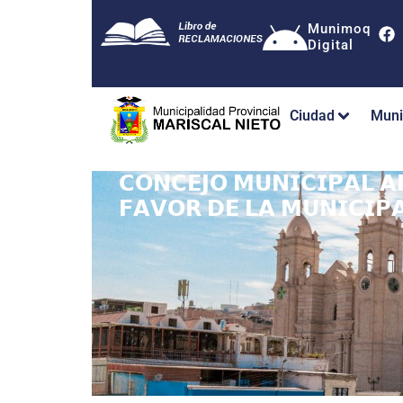
Munimoq
Digital
Ciudad
Muni
𝗖𝗢𝗡𝗖𝗘𝗝𝗢 𝗠𝗨𝗡𝗜𝗖𝗜𝗣𝗔𝗟 𝗔
𝗙𝗔𝗩𝗢𝗥 𝗗𝗘 𝗟𝗔 𝗠𝗨𝗡𝗜𝗖𝗜𝗣