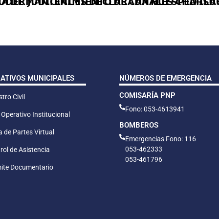
 𝗗𝗘 𝗠𝗔𝗡𝗧𝗘𝗡𝗜𝗠𝗜𝗘𝗡𝗧𝗢 𝗗𝗘 𝗖𝗔𝗡𝗔𝗟𝗘𝗦 𝗖𝗛𝗔𝗥𝗦𝗔𝗚
𝗢𝗗𝗘𝗥 𝗝𝗨𝗗𝗜𝗖𝗜𝗔𝗟 𝗘𝗦 𝗗𝗘𝗖𝗟𝗔𝗥𝗔𝗗𝗔 𝗛𝗨𝗘́𝗦𝗣𝗘𝗗 𝗜𝗟
CATIVOS MUNICIPALES
NÚMEROS DE EMERGENCIA
COMISARÍA PNP
tro Civil
Fono: 053-4613941
 Operativo Institucional
BOMBEROS
 de Partes Virtual
Emergencias Fono: 116
053-462333
rol de Asistencia
053-461796
ite Documentario