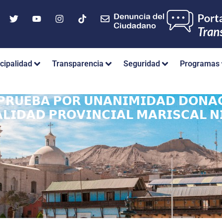
cipalidad
Transparencia
Seguridad
Programas
𝗣𝗥𝗨𝗘𝗕𝗔 𝗣𝗢𝗥 𝗨𝗡𝗔𝗡𝗜𝗠𝗜𝗗𝗔𝗗 𝗗𝗢𝗡𝗔𝗖
𝗟𝗜𝗗𝗔𝗗 𝗣𝗥𝗢𝗩𝗜𝗡𝗖𝗜𝗔𝗟 𝗠𝗔𝗥𝗜𝗦𝗖𝗔𝗟 𝗡