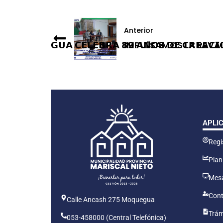
Anterior
𝗠𝗢𝗤𝗨𝗘𝗚𝗨𝗔 𝗖𝗘𝗟𝗘𝗕𝗥𝗔 𝟴𝟵 𝗔𝗡̃𝗢𝗦 𝗗𝗘 𝗖𝗥𝗘𝗔𝗖𝗜
IMPULSAMOS LA REVA
APLI
Regis
Plan
Mesa
Cont
Calle Ancash 275 Moquegua
Trám
053-458000 (Central Telefónica)