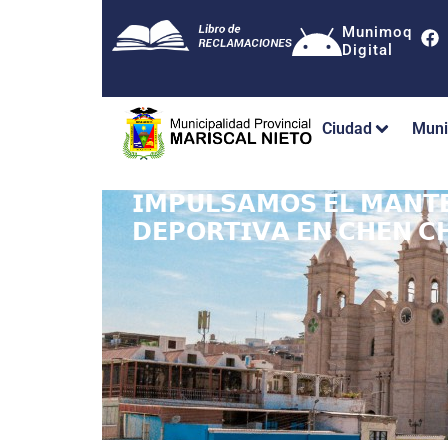
Munimoq
Digital
Ciudad
Muni
𝗜𝗠𝗣𝗨𝗟𝗦𝗔𝗠𝗢𝗦 𝗘𝗟 𝗠𝗔𝗡𝗧𝗘
𝗗𝗘𝗣𝗢𝗥𝗧𝗜𝗩𝗔 𝗘𝗡 𝗖𝗛𝗘𝗡 𝗖