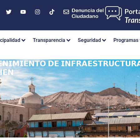
cipalidad
Transparencia
Seguridad
Programas
𝗡𝗜𝗠𝗜𝗘𝗡𝗧𝗢 𝗗𝗘 𝗜𝗡𝗙𝗥𝗔𝗘𝗦𝗧𝗥𝗨𝗖𝗧𝗨𝗥𝗔
𝗛𝗘𝗡