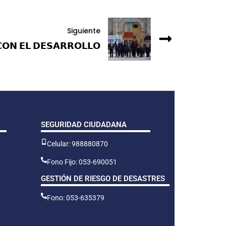
Siguiente
𝗢𝗡 𝗘𝗟 𝗗𝗘𝗦𝗔𝗥𝗥𝗢𝗟𝗟𝗢
SEGURIDAD CIUDADANA
Celular: 988880870
Fono Fijo: 053-690051
GESTIÓN DE RIESGO DE DESASTRES
Fono: 053-635379