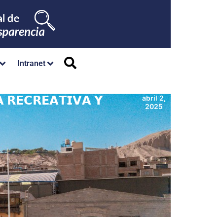
Intranet
 𝗥𝗘𝗖𝗥𝗘𝗔𝗧𝗜𝗩𝗔 𝗬
abril 2,
2025