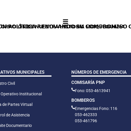
́𝗡 𝗣𝗢𝗟𝗜́𝗧𝗜𝗖𝗔 𝗥𝗘𝗡𝗢𝗩𝗔𝗡𝗗𝗢 𝗦𝗨 𝗖𝗢𝗠𝗣𝗥𝗢𝗠𝗜𝗦𝗢 
LORACIÓN DE NUESTRA HISTORIA MOQUEGUANA
CATIVOS MUNICIPALES
NÚMEROS DE EMERGENCIA
COMISARÍA PNP
tro Civil
Fono: 053-4613941
 Operativo Institucional
BOMBEROS
 de Partes Virtual
Emergencias Fono: 116
053-462333
rol de Asistencia
053-461796
ite Documentario