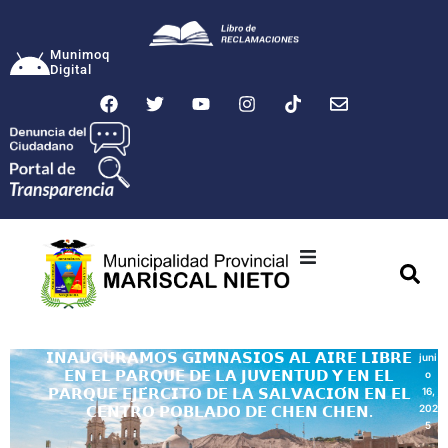
Munimoq
Digital
Ciudad
Municipalidad
𝗜𝗡𝗔𝗨𝗚𝗨𝗥𝗔𝗠𝗢𝗦 𝗚𝗜𝗠𝗡𝗔𝗦𝗜𝗢𝗦 𝗔𝗟 𝗔𝗜𝗥𝗘 𝗟𝗜𝗕𝗥𝗘
juni
𝗘𝗡 𝗘𝗟 𝗣𝗔𝗥𝗤𝗨𝗘 𝗗𝗘 𝗟𝗔 𝗝𝗨𝗩𝗘𝗡𝗧𝗨𝗗 𝗬 𝗘𝗡 𝗘𝗟
o
Transparencia
𝗣𝗔𝗥𝗤𝗨𝗘 𝗘𝗝𝗘́𝗥𝗖𝗜𝗧𝗢 𝗗𝗘 𝗟𝗔 𝗦𝗔𝗟𝗩𝗔𝗖𝗜𝗢́𝗡 𝗘𝗡 𝗘𝗟
16,
202
𝗖𝗘𝗡𝗧𝗥𝗢 𝗣𝗢𝗕𝗟𝗔𝗗𝗢 𝗗𝗘 𝗖𝗛𝗘𝗡 𝗖𝗛𝗘𝗡.
5
Seguridad