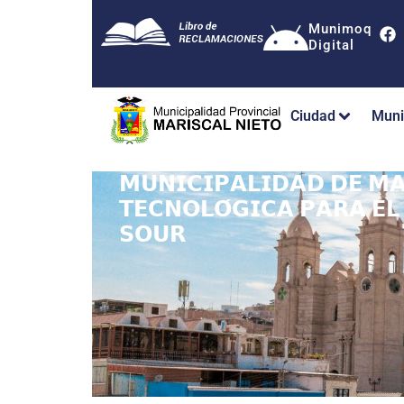
Munimoq
Digital
Ciudad
Muni
𝗠𝗨𝗡𝗜𝗖𝗜𝗣𝗔𝗟𝗜𝗗𝗔𝗗 𝗗𝗘 𝗠𝗔
𝗧𝗘𝗖𝗡𝗢𝗟𝗢́𝗚𝗜𝗖𝗔 𝗣𝗔𝗥𝗔 𝗘𝗟 
𝗦𝗢𝗨𝗥