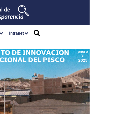
Intranet
𝗧𝗢 𝗗𝗘 𝗜𝗡𝗡𝗢𝗩𝗔𝗖𝗜𝗢́𝗡
enero
31,
𝗖𝗜𝗢𝗡𝗔𝗟 𝗗𝗘𝗟 𝗣𝗜𝗦𝗖𝗢
2025