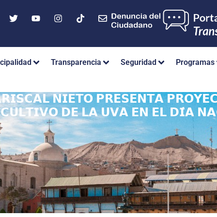
cipalidad
Transparencia
Seguridad
Programas
𝗥𝗜𝗦𝗖𝗔𝗟 𝗡𝗜𝗘𝗧𝗢 𝗣𝗥𝗘𝗦𝗘𝗡𝗧𝗔 𝗣𝗥𝗢𝗬𝗘
𝗖𝗨𝗟𝗧𝗜𝗩𝗢 𝗗𝗘 𝗟𝗔 𝗨𝗩𝗔 𝗘𝗡 𝗘𝗟 𝗗𝗜́𝗔 𝗡