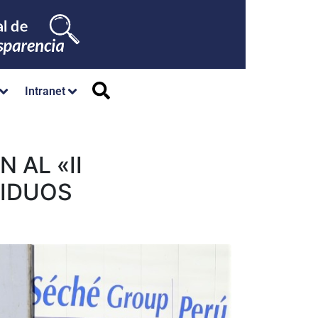
Intranet
 AL «II
SIDUOS