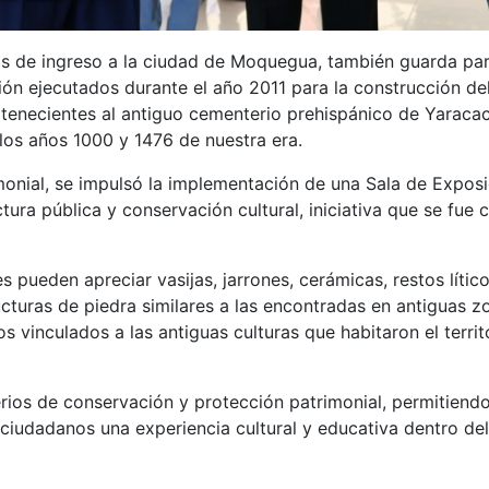
os de ingreso a la ciudad de Moquegua, también guarda par
ión ejecutados durante el año 2011 para la construcción del 
tenecientes al antiguo cementerio prehispánico de Yaracach
 los años 1000 y 1476 de nuestra era.
imonial, se impulsó la implementación de una Sala de Expos
tura pública y conservación cultural, iniciativa que se fue 
s pueden apreciar vasijas, jarrones, cerámicas, restos líti
cturas de piedra similares a las encontradas en antiguas 
os vinculados a las antiguas culturas que habitaron el ter
erios de conservación y protección patrimonial, permitien
y ciudadanos una experiencia cultural y educativa dentro del