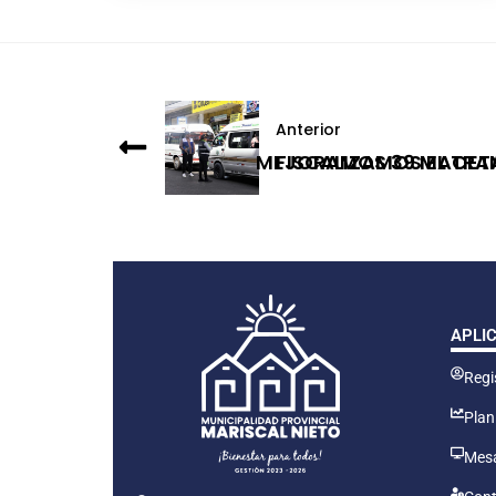
Anterior
MEJORAMOS 39 MACETA
FISCALIZAMOS EL TRA
APLI
Regis
Plan
Mesa