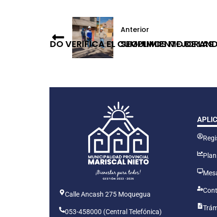
Anterior
VO INOPINADO VERIFICA EL CUMPLIMIENTO DE LA
SEGUIMOS MEJORANDO
APLI
Regis
Plan
Mesa
Cont
Calle Ancash 275 Moquegua
Trám
053-458000 (Central Telefónica)