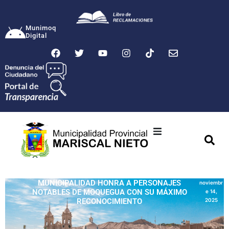
Munimoq
Digital
Ciudad
Municipalidad
MUNICIPALIDAD HONRA A PERSONAJES
noviembr
NOTABLES DE MOQUEGUA CON SU MÁXIMO
e 14,
Transparencia
RECONOCIMIENTO
2025
Seguridad