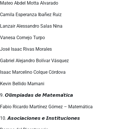
Mateo Abdel Motta Alvarado
Camila Esperanza Ibañez Ruiz
Lanzair Alessandro Salas Nina
Vanesa Cornejo Turpo
José Isaac Rivas Morales
Gabriel Alejandro Bolívar Vásquez
Isaac Marcelino Colque Córdova
Kevin Bellido Mamani
9. 𝙊𝙡𝙞𝙢𝙥𝙞𝙖𝙙𝙖𝙨 𝙙𝙚 𝙈𝙖𝙩𝙚𝙢𝙖́𝙩𝙞𝙘𝙖
Fabio Ricardo Martínez Gómez – Matemática
10. 𝘼𝙨𝙤𝙘𝙞𝙖𝙘𝙞𝙤𝙣𝙚𝙨 𝙚 𝙄𝙣𝙨𝙩𝙞𝙩𝙪𝙘𝙞𝙤𝙣𝙚𝙨