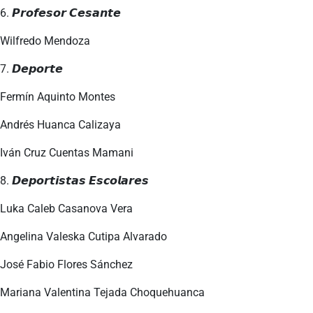
6. 𝙋𝙧𝙤𝙛𝙚𝙨𝙤𝙧 𝘾𝙚𝙨𝙖𝙣𝙩𝙚
Wilfredo Mendoza
7. 𝘿𝙚𝙥𝙤𝙧𝙩𝙚
Fermín Aquinto Montes
Andrés Huanca Calizaya
Iván Cruz Cuentas Mamani
8. 𝘿𝙚𝙥𝙤𝙧𝙩𝙞𝙨𝙩𝙖𝙨 𝙀𝙨𝙘𝙤𝙡𝙖𝙧𝙚𝙨
Luka Caleb Casanova Vera
Angelina Valeska Cutipa Alvarado
José Fabio Flores Sánchez
Mariana Valentina Tejada Choquehuanca