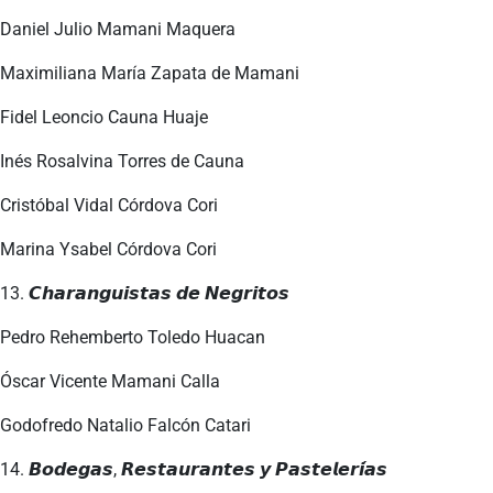
Daniel Julio Mamani Maquera
Maximiliana María Zapata de Mamani
Fidel Leoncio Cauna Huaje
Inés Rosalvina Torres de Cauna
Cristóbal Vidal Córdova Cori
Marina Ysabel Córdova Cori
13. 𝘾𝙝𝙖𝙧𝙖𝙣𝙜𝙪𝙞𝙨𝙩𝙖𝙨 𝙙𝙚 𝙉𝙚𝙜𝙧𝙞𝙩𝙤𝙨
Pedro Rehemberto Toledo Huacan
Óscar Vicente Mamani Calla
Godofredo Natalio Falcón Catari
14. 𝘽𝙤𝙙𝙚𝙜𝙖𝙨, 𝙍𝙚𝙨𝙩𝙖𝙪𝙧𝙖𝙣𝙩𝙚𝙨 𝙮 𝙋𝙖𝙨𝙩𝙚𝙡𝙚𝙧𝙞́𝙖𝙨