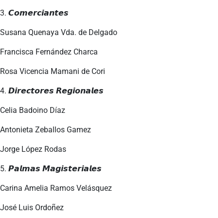
3. 𝘾𝙤𝙢𝙚𝙧𝙘𝙞𝙖𝙣𝙩𝙚𝙨
Susana Quenaya Vda. de Delgado
Francisca Fernández Charca
Rosa Vicencia Mamani de Cori
4. 𝘿𝙞𝙧𝙚𝙘𝙩𝙤𝙧𝙚𝙨 𝙍𝙚𝙜𝙞𝙤𝙣𝙖𝙡𝙚𝙨
Celia Badoino Díaz
Antonieta Zeballos Gamez
Jorge López Rodas
5. 𝙋𝙖𝙡𝙢𝙖𝙨 𝙈𝙖𝙜𝙞𝙨𝙩𝙚𝙧𝙞𝙖𝙡𝙚𝙨
Carina Amelia Ramos Velásquez
José Luis Ordoñez