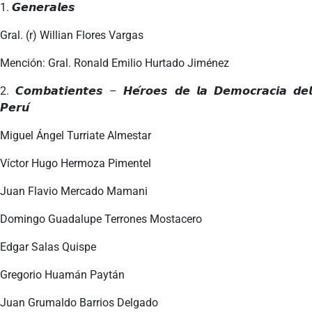
1. 𝙂𝙚𝙣𝙚𝙧𝙖𝙡𝙚𝙨
Gral. (r) Willian Flores Vargas
Mención: Gral. Ronald Emilio Hurtado Jiménez
2. 𝘾𝙤𝙢𝙗𝙖𝙩𝙞𝙚𝙣𝙩𝙚𝙨 – 𝙃𝙚́𝙧𝙤𝙚𝙨 𝙙𝙚 𝙡𝙖 𝘿𝙚𝙢𝙤𝙘𝙧𝙖𝙘𝙞𝙖 𝙙𝙚𝙡
𝙋𝙚𝙧𝙪́
Miguel Ángel Turriate Almestar
Víctor Hugo Hermoza Pimentel
Juan Flavio Mercado Mamani
Domingo Guadalupe Terrones Mostacero
Edgar Salas Quispe
Gregorio Huamán Paytán
Juan Grumaldo Barrios Delgado