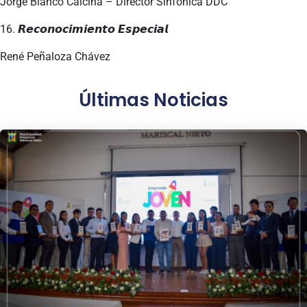
Jorge Blanco Calcina – Director Sinfónica DDC
16. 𝙍𝙚𝙘𝙤𝙣𝙤𝙘𝙞𝙢𝙞𝙚𝙣𝙩𝙤 𝙀𝙨𝙥𝙚𝙘𝙞𝙖𝙡
René Peñaloza Chávez
Últimas Noticias