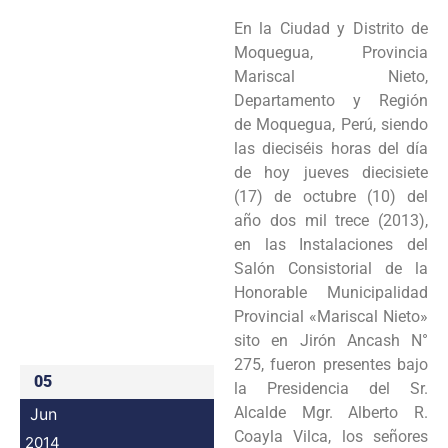
Programas
En la Ciudad y Distrito de
Moquegua, Provincia
Intranet
Mariscal Nieto,
Departamento y Región
de
Moquegua, Perú, siendo
las dieciséis horas del día
de hoy jueves diecisiete
(17) de octubre (10)
del
año dos mil trece (2013),
en las Instalaciones del
Salón Consistorial de la
Honorable
Municipalidad
Provincial «Mariscal Nieto»
sito en Jirón Ancash N°
275, fueron presentes bajo
05
la
Presidencia del Sr.
Alcalde Mgr. Alberto R.
Jun
Coayla Vilca, los señores
2014