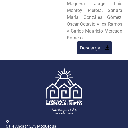
Maquera, Jorge Luís
Monroy Piérola, Sandra
María Gonzáles Gómez,
Oscar Octavio Vilca Ramos
y Carlos Mauricio Mercado
Romero.
Descargar
Calle Ancash 275 Moquegua