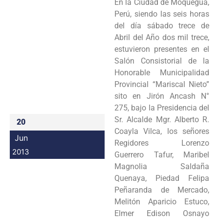
En la Ciudad de Moquegua,
Programas
Perú, siendo las seis horas
del día sábado trece de
Intranet
Abril del Año dos mil trece,
estuvieron presentes en el
Salón Consistorial de la
Honorable Municipalidad
Provincial “Mariscal Nieto”
sito en Jirón Ancash N°
275, bajo la Presidencia del
Sr. Alcalde Mgr. Alberto R.
20
Coayla Vilca, los señores
Jun
Regidores Lorenzo
2013
Guerrero Tafur, Maribel
Magnolia Saldaña
Quenaya, Piedad Felipa
Peñaranda de Mercado,
Melitón Aparicio Estuco,
Elmer Edison Osnayo