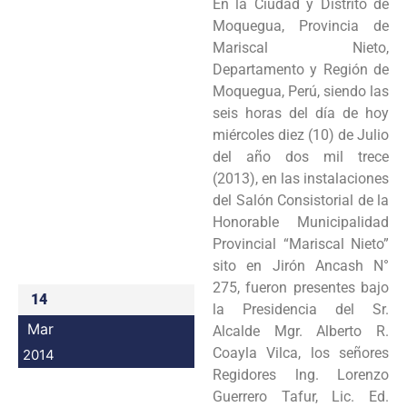
En la Ciudad y Distrito de
Programas
Moquegua, Provincia de
Mariscal Nieto,
Intranet
Departamento y Región de
Moquegua, Perú, siendo las
seis horas del día de hoy
miércoles diez (10) de Julio
del año dos mil trece
(2013), en las instalaciones
del Salón Consistorial de la
Honorable Municipalidad
Provincial “Mariscal Nieto”
sito en Jirón Ancash N°
275, fueron presentes bajo
14
la Presidencia del Sr.
Mar
Alcalde Mgr. Alberto R.
Coayla Vilca, los señores
2014
Regidores lng. Lorenzo
Guerrero Tafur, Lic. Ed.