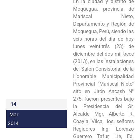
En la ciudad y distrito de
Programas
Moquegua, provincia de
Mariscal Nieto,
Intranet
Departamento y Región de
Moquegua, Perú, siendo las
seis horas del día de hoy
lunes veintitrés (23) de
diciembre del dos mil trece
(2013), en las Instalaciones
del Salón Consistorial de la
Honorable Municipalidad
Provincial “Mariscal Nieto"
sito en Jirón Ancash N°
275, fueron presentes bajo
14
la Presidencia del Sr.
Alcalde Mgr. Alberto R.
Mar
Coayla Vilca, los señores
2014
Regidores Ing. Lorenzo
Guerrero Tafur, Lie, Ed.