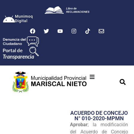
Munimoq
Digital
Ciudad
Municipalidad
ACUERDO DE CONCEJO
Transparencia
N° 010-2020-MPMN
Aprobar
; la modificación
Seguridad
del Acuerdo de Concejo