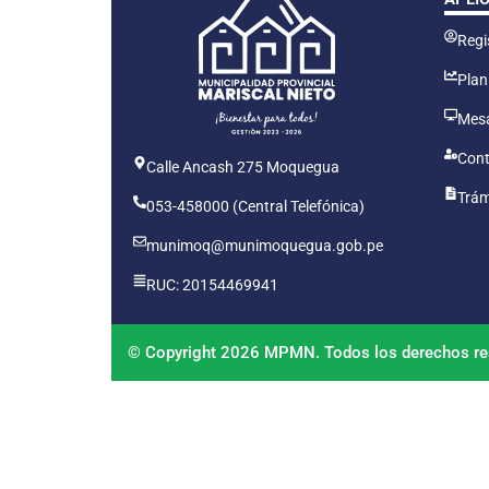
Regis
Plan
Mesa
Cont
Calle Ancash 275 Moquegua
Trám
053-458000 (Central Telefónica)
munimoq@munimoquegua.gob.pe
RUC: 20154469941
© Copyright 2026 MPMN. Todos los derechos re