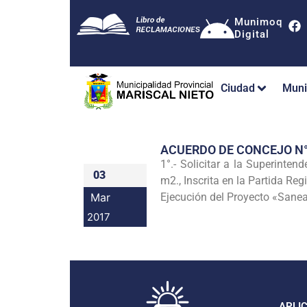
Munimoq
Digital
Ciudad
Muni
ACUERDO DE CONCEJO N
1°.- Solicitar a la Superinten
03
m2., Inscrita en la Partida Re
Mar
Ejecución del Proyecto «Sane
2017
APLI