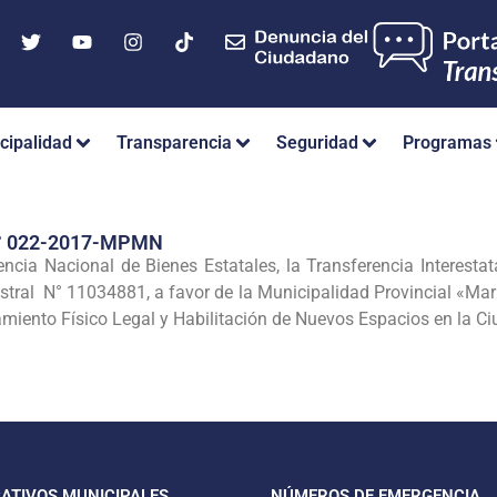
cipalidad
Transparencia
Seguridad
Programas
° 022-2017-MPMN
dencia Nacional de Bienes Estatales, la Transferencia Interesta
gistral N° 11034881, a favor de la Municipalidad Provincial «Mari
amiento Físico Legal y Habilitación de Nuevos Espacios en la 
CATIVOS MUNICIPALES
NÚMEROS DE EMERGENCIA