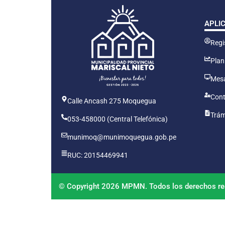
APLI
Regis
Plan
Mesa
Cont
Calle Ancash 275 Moquegua
Trám
053-458000 (Central Telefónica)
munimoq@munimoquegua.gob.pe
RUC: 20154469941
© Copyright 2026 MPMN. Todos los derechos re