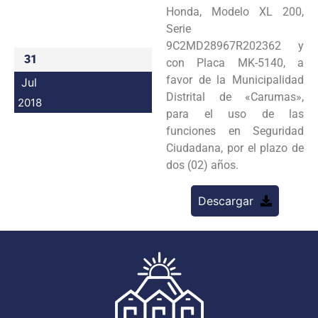
Honda, Modelo XL 200,
Programas
Serie
9C2MD28967R202362 y
Intranet
31
con Placa MK-5140, a
favor de la Municipalidad
Jul
Distrital de «Carumas»,
2018
para el uso de las
funciones en Seguridad
Ciudadana, por el plazo de
dos (02) años.
Descargar