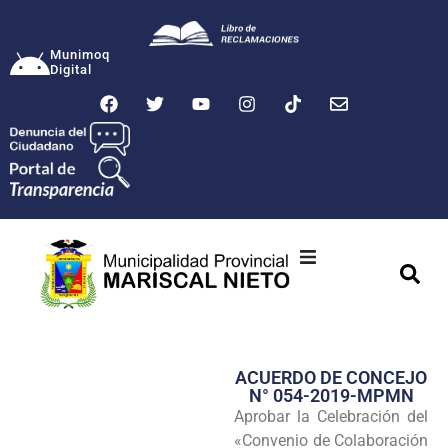
Munimoq
Digital
Ciudad
Municipalidad
ACUERDO DE CONCEJO
Transparencia
N° 054-2019-MPMN
Aprobar la Celebración del
Seguridad
«Convenio de Colaboración