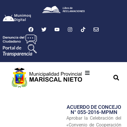
Munimoq
Digital
Ciudad
Municipalidad
ACUERDO DE CONCEJO
Transparencia
N° 055-2016-MPMN
Aprobar la Celebración del
Seguridad
«Convenio de Cooperación