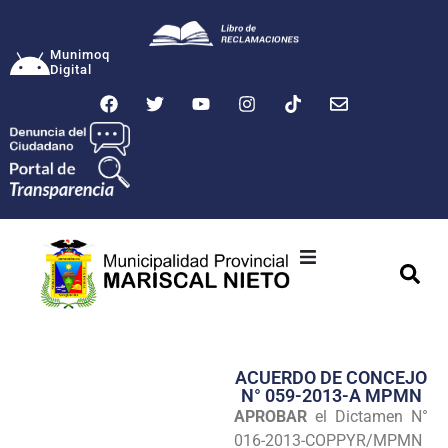
Munimoq
Digital
Ciudad
Municipalidad
ACUERDO DE CONCEJO
Transparencia
N° 059-2013-A MPMN
APROBAR
el Dictamen N°
Seguridad
016-2013-COPPYR/MPMN