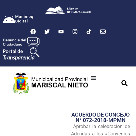
Munimoq
Digital
Ciudad
Municipalidad
ACUERDO DE CONCEJO
Transparencia
N° 072-2018-MPMN
Aprobar la celebración de
Seguridad
Adendas a los «Convenios