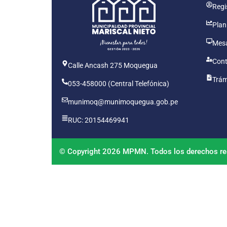
Regis
Plan
Mesa
Cont
Calle Ancash 275 Moquegua
Trám
053-458000 (Central Telefónica)
munimoq@munimoquegua.gob.pe
RUC: 20154469941
© Copyright 2026 MPMN. Todos los derechos re