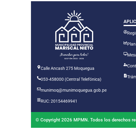
APLI
Regis
Plan
Mesa
Cont
Calle Ancash 275 Moquegua
Trám
053-458000 (Central Telefónica)
munimoq@munimoquegua.gob.pe
RUC: 20154469941
© Copyright 2026 MPMN. Todos los derechos re