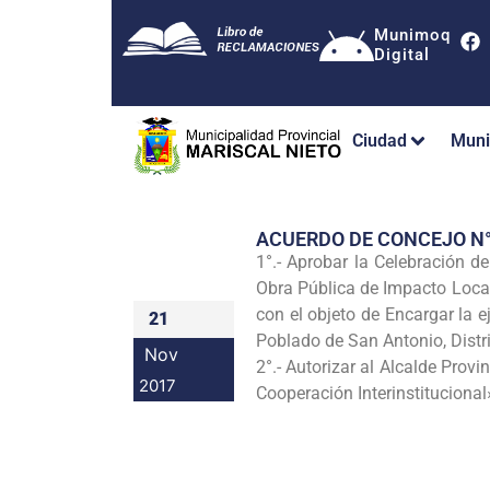
Munimoq
Digital
Ciudad
Muni
ACUERDO DE CONCEJO N
1°.- Aprobar la Celebración d
Obra Pública de Impacto Local
con el objeto de Encargar la 
21
Poblado de San Antonio, Dist
Nov
2°.- Autorizar al Alcalde Prov
2017
Cooperación Interinstitucional