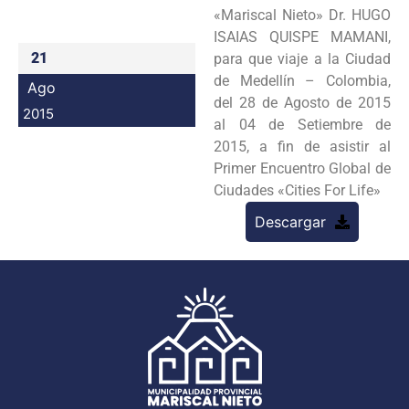
«Mariscal Nieto» Dr. HUGO
Programas
ISAIAS QUISPE MAMANI,
21
para que viaje a la Ciudad
Intranet
de Medellín – Colombia,
Ago
del 28 de Agosto de 2015
2015
al 04 de Setiembre de
2015, a fin de asistir al
Primer Encuentro Global de
Ciudades «Cities For Life»
Descargar