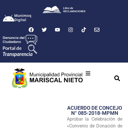
Munimoq
Digital
Ciudad
Municipalidad
ACUERDO DE CONCEJO
Transparencia
N° 085-2018-MPMN
Aprobar la Celebración de
Seguridad
«Convenio de Donación de