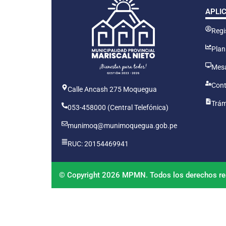
APLI
Regis
Plan
Mesa
Cont
Calle Ancash 275 Moquegua
Trám
053-458000 (Central Telefónica)
munimoq@munimoquegua.gob.pe
RUC: 20154469941
© Copyright 2026 MPMN. Todos los derechos re