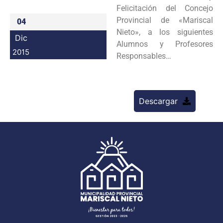
Felicitación del Concejo
Programas
Provincial de «Mariscal
04
Nieto», a los siguientes
Intranet
Dic
Alumnos y Profesores
2015
Responsables…
Descargar