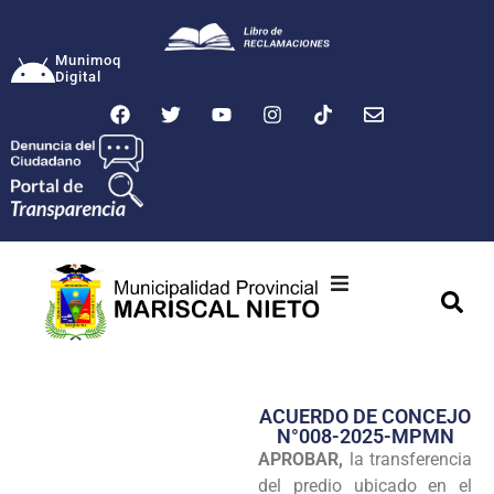
Munimoq
Digital
Ciudad
Municipalidad
ACUERDO DE CONCEJO
Transparencia
N°008-2025-MPMN
APROBAR,
la transferencia
Seguridad
del predio ubicado en el