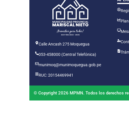
Regis
Plan
Mesa
Cont
Calle Ancash 275 Moquegua
Trám
053-458000 (Central Telefónica)
munimoq@munimoquegua.gob.pe
RUC: 20154469941
© Copyright 2026 MPMN. Todos los derechos re