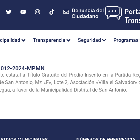
cipalidad
Transparencia
Seguridad
Programas
°012-2024-MPMN
terestatal a Título Gratuito del Predio Inscrito en la Partida 
e San Antonio, Mz «F», Lote 2, Asociación «Villa el Salvador» d
ua, a favor de la Municipalidad Distrital de San Antonio.
CATIVOS MUNICIPALES
NÚMEROS DE EMERGENCIA