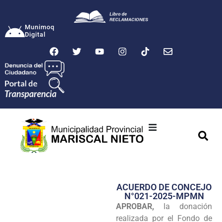
Munimoq
Digital
Ciudad
Municipalidad
ACUERDO DE CONCEJO
Transparencia
N°021-2025-MPMN
APROBAR,
la donación
Seguridad
realizada por el Fondo de