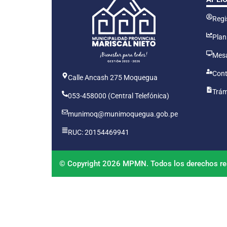
Regis
Plan
Mesa
Cont
Calle Ancash 275 Moquegua
Trám
053-458000 (Central Telefónica)
munimoq@munimoquegua.gob.pe
RUC: 20154469941
© Copyright 2026 MPMN. Todos los derechos re