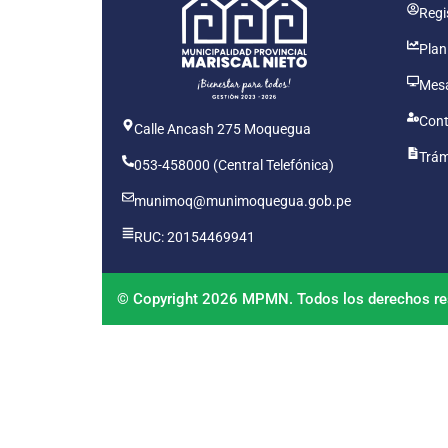
Regis
Plan
Mesa
Cont
Calle Ancash 275 Moquegua
Trám
053-458000 (Central Telefónica)
munimoq@munimoquegua.gob.pe
RUC: 20154469941
© Copyright 2026 MPMN. Todos los derechos re