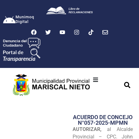
Munimoq
Digital
Ciudad
Municipalidad
ACUERDO DE CONCEJO
Transparencia
N°057-2025-MPMN
AUTORIZAR,
al Alcalde
Seguridad
Provincial – CPC. John