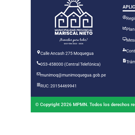
APLI
Regis
Plan
Mesa
Cont
Calle Ancash 275 Moquegua
Trám
053-458000 (Central Telefónica)
munimoq@munimoquegua.gob.pe
RUC: 20154469941
© Copyright 2026 MPMN. Todos los derechos re