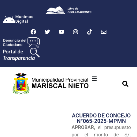
Munimoq
Digital
Ciudad
Municipalidad
ACUERDO DE CONCEJO
Transparencia
N°065-2025-MPMN
APROBAR,
el presupuesto
Seguridad
por el monto de S/.