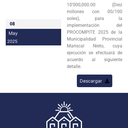
10’000,000.00 (Diez
Programas
millones con 00/100
soles), para la
Intranet
08
implementación del
PROCOMPITE 2025 de la
May
Municipalidad Provincial
2025
Mariscal Nieto, cuya
ejecución se efectuará de
acuerdo al siguiente
detalle.
Descargar