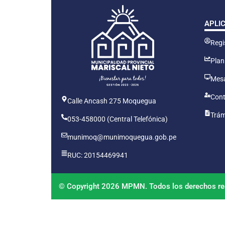
APLI
Regis
Plan
Mesa
Cont
Calle Ancash 275 Moquegua
Trám
053-458000 (Central Telefónica)
munimoq@munimoquegua.gob.pe
RUC: 20154469941
© Copyright 2026 MPMN. Todos los derechos re