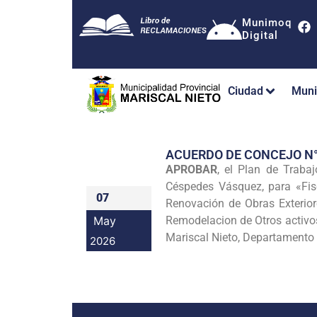
Munimoq
Digital
Ciudad
Muni
ACUERDO DE CONCEJO N
APROBAR
, el Plan de Traba
Céspedes Vásquez, para «Fisca
07
Renovación de Obras Exteriore
May
Remodelacion de Otros activos
Mariscal Nieto, Departament
2026