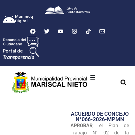
Munimoq
Digital
Ciudad
Municipalidad
ACUERDO DE CONCEJO
Transparencia
N°066-2026-MPMN
APROBAR
, el Plan de
Seguridad
Trabajo N° 02 de la