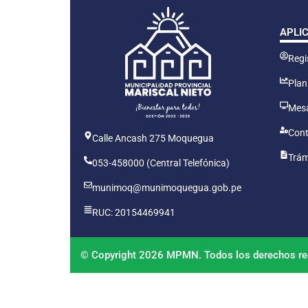
APLI
Regis
Plan
Mesa
Cont
Calle Ancash 275 Moquegua
Trám
053-458000 (Central Telefónica)
munimoq@munimoquegua.gob.pe
RUC: 20154469941
© Copyright 2026 MPMN. Todos los derechos re