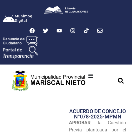
Munimoq
Digital
Ciudad
Municipalidad
ACUERDO DE CONCEJO
Transparencia
N°078-2025-MPMN
APROBAR,
la Cuestión
Seguridad
Previa planteada por el