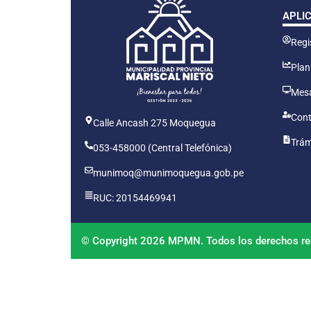
APLI
Regis
Plan
Mesa
Cont
Calle Ancash 275 Moquegua
Trám
053-458000 (Central Telefónica)
munimoq@munimoquegua.gob.pe
RUC: 20154469941
© Copyright 2026 MPMN. Todos los derechos re