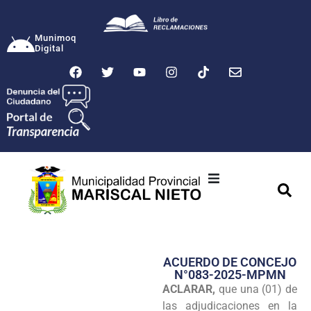
Munimoq
Digital
Ciudad
Municipalidad
ACUERDO DE CONCEJO
Transparencia
N°083-2025-MPMN
ACLARAR,
que una (01) de
Seguridad
las adjudicaciones en la