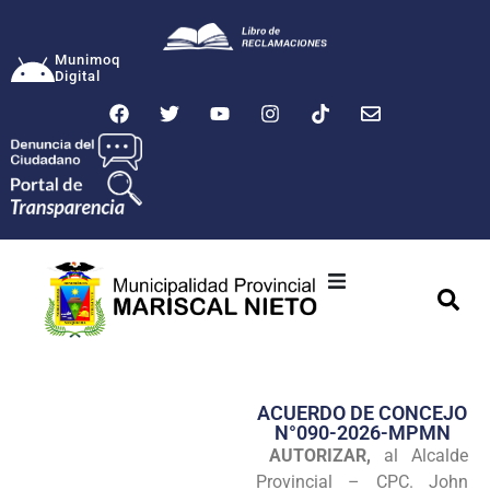
Munimoq
Digital
Ciudad
Municipalidad
ACUERDO DE CONCEJO
Transparencia
N°090-2026-MPMN
AUTORIZAR,
al Alcalde
Seguridad
Provincial – CPC. John