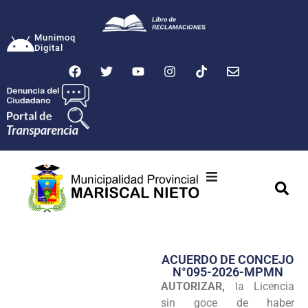
Munimoq
Digital
Ciudad
Municipalidad
ACUERDO DE CONCEJO
Transparencia
N°095-2026-MPMN
AUTORIZAR,
la Licencia
Seguridad
sin goce de haber