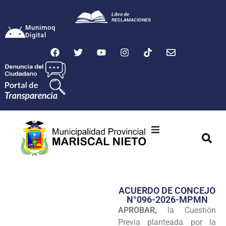
Munimoq
Digital
Ciudad
Municipalidad
ACUERDO DE CONCEJO
Transparencia
N°096-2026-MPMN
APROBAR,
la Cuestión
Seguridad
Previa planteada por la