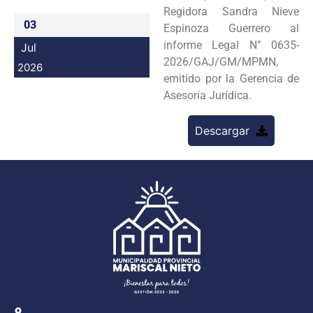
Regidora Sandra Nieve
Programas
03
Espinoza Guerrero al
informe Legal N° 0635-
Jul
Intranet
2026/GAJ/GM/MPMN,
2026
emitido por la Gerencia de
Asesoría Jurídica.
Descargar