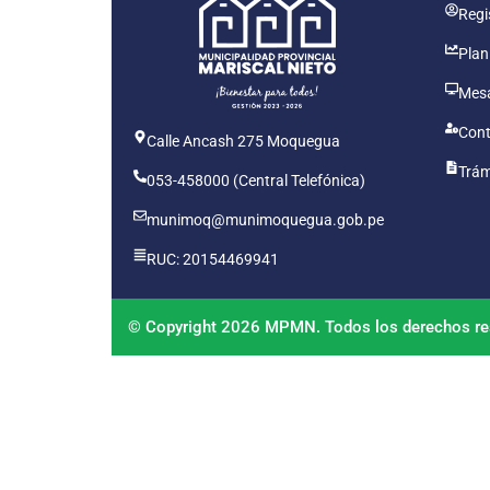
Regis
Plan
Mesa
Cont
Calle Ancash 275 Moquegua
Trám
053-458000 (Central Telefónica)
munimoq@munimoquegua.gob.pe
RUC: 20154469941
© Copyright 2026 MPMN. Todos los derechos re