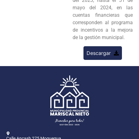
del 2023, hasta el 31 de
mayo del 2024, en las
cuentas financieras que
corresponden al programa
de incentivos a la mejora
de la gestión municipal.
Descargar
Calle Ancash 275 Moquegua