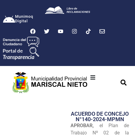
Munimoq
Digital
Ciudad
Municipalidad
ACUERDO DE CONCEJO
Transparencia
N°140-2024-MPMN
APROBAR,
el Plan de
Seguridad
Trabajo Nº 02 de la