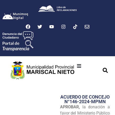
Munimoq
Digital
Ciudad
Municipalidad
ACUERDO DE CONCEJO
Transparencia
N°146-2024-MPMN
APROBAR,
la donación a
Seguridad
favor del Ministerio Público